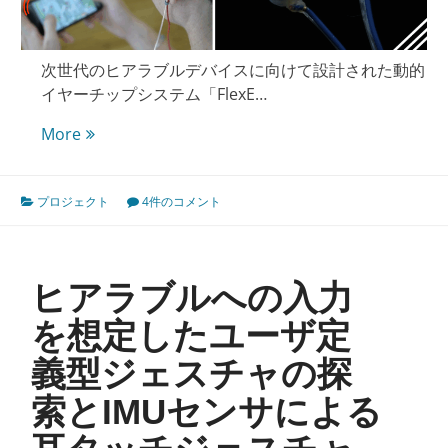
次世代のヒアラブルデバイスに向けて設計された動的
イヤーチップシステム「FlexE…
FlexEar-
More
Tips：
変
プロジェクト
4件のコメント
形
す
る
次
ヒアラブルへの入力
世
代
を想定したユーザ定
の
義型ジェスチャの探
イ
ヤ
索とIMUセンサによる
ー
チ