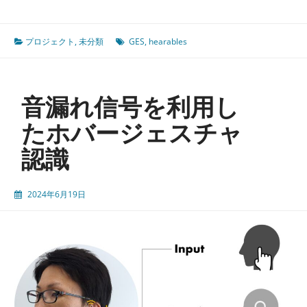
ア
ラ
プロジェクト
,
未分類
GES
,
hearables
ブ
ル
へ
の
音漏れ信号を利用し
入
力
たホバージェスチャ
を
認識
想
定
し
2024年6月19日
た
ユ
ー
ザ
定
義