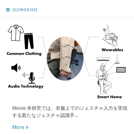
ッ
ホ
チ
2023年9月26日
バ
ジ
ー
ェ
ジ
ス
ェ
チ
ス
ャ
チ
の
ャ
認
認
識
識
Movie 本研究では、衣服上でのジェスチャ入力を実現
する新たなジェスチャ認識手…
衣
More