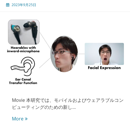
状
2023年9月25日
の
測
定
と
個
人
認
証
へ
の
応
用
Movie 本研究では、モバイルおよびウェアラブルコン
ピューティングのための新し…
外
More
耳