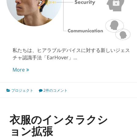
型
ジ
ェ
ス
チ
ャ
の
私たちは、ヒアラブルデバイスに対する新しいジェス
探
チャ認識手法「EarHover」…
索
と
音
More
IMU
漏
セ
れ
ン
プロジェクト
2件のコメント
信
サ
号
に
を
よ
利
衣服のインタラクシ
る
用
耳
し
ョン拡張
タ
た