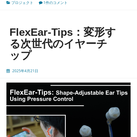
プロジェクト
1件のコメント
ス
ト
な
リ
FlexEar-Tips：変形す
ン
グ
る次世代のイヤーチ
型
ップ
個
人
認
2025年4月21日
証
デ
バ
イ
ス