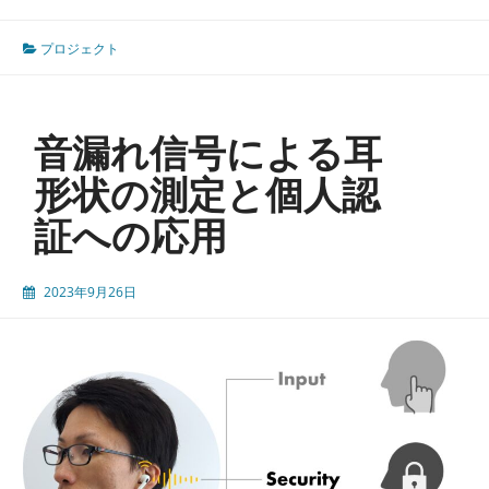
服
の
プロジェクト
イ
ン
タ
ラ
音漏れ信号による耳
ク
シ
形状の測定と個人認
ョ
証への応用
ン
拡
張
2023年9月26日