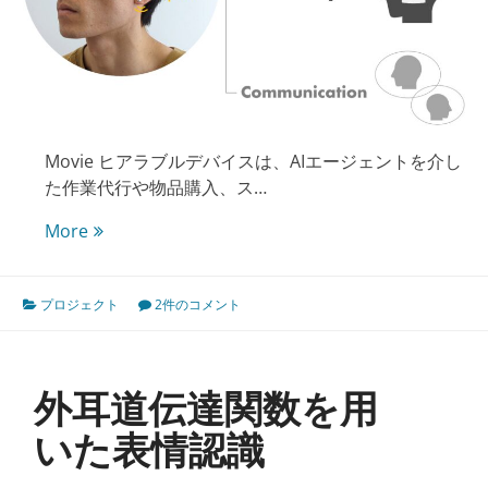
Movie ヒアラブルデバイスは、AIエージェントを介し
た作業代行や物品購入、ス…
音
More
漏
れ
プロジェクト
2件のコメント
信
号
に
よ
外耳道伝達関数を用
る
耳
いた表情認識
形