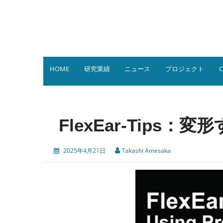
コ
ン
テ
ン
ツ
へ
ス
HOME
研究業績
ニュース
プロジェクト
C
キ
ッ
プ
FlexEar-Tips
2025年4月21日
Takashi Amesaka