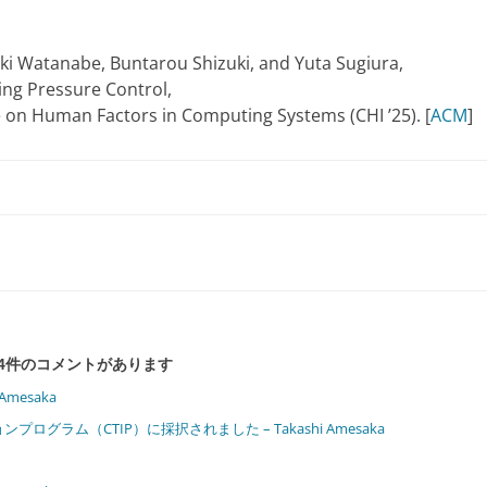
i Watanabe, Buntarou Shizuki, and Yuta Sugiura,
ing Pressure Control,
 on Human Factors in Computing Systems (CHI ’25). [
ACM
]
に4件のコメントがあります
Amesaka
ラム（CTIP）に採択されました – Takashi Amesaka