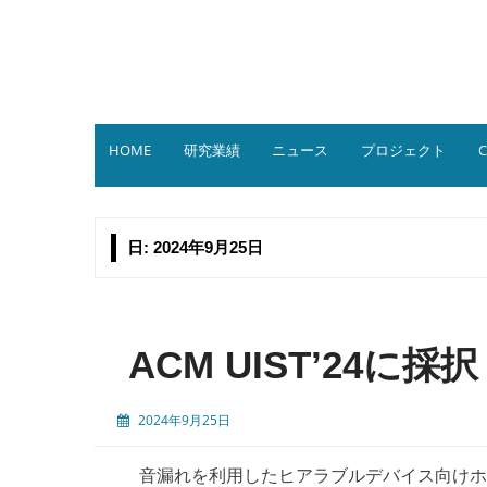
コ
ン
テ
ン
ツ
へ
ス
HOME
研究業績
ニュース
プロジェクト
C
キ
ッ
プ
日:
2024年9月25日
ACM UIST’24
2024年9月25日
音漏れを利用したヒアラブルデバイス向けホ